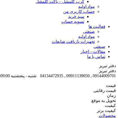
گرب کلمشل – باکت کلمشل
مواد اولیه
حساب کاربری من
سبد خرید
تسویه حساب
فعالیت ها
صنعتی
مواد اولیه
تجهیزات بازیافت ضایعات
صنعتی
مقالات – اخبار
تماس با ما
دفتر تبریز
دفتر تبریز
09144009701 , 09911139050 , 04134472935
شنبه - پنجشنبه 09:00 - 17:00
قیمت
قیمت رقابتی
زمان
تحویل به موقع
کیفیت
کیفیت برتر
محصولات