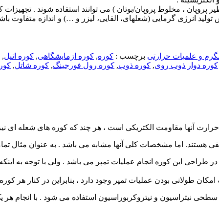
ر پروپان ، مخلوط پروپان/بوتان ) می توانند استفاده شوند . تجهیزات
تولید انرژی گرمایی (شعله­ای، القایی، لیزر و …) و اندازه متفاوت باشن
گرم و علمیات حرارتی
برچسب :
کوره
,
کوره ازمایشگاهی
,
کوره انیل
,
کوره دوار ذوب روی
,
کوره ذوب
,
کوره رول فورجینگ
,
کوره شاتل
,
کور
د حرارت آنها مقاومت الکتریکی است ، هر چند که کوره های شعله ای نی
ی هستند. اما مشخصات کلی آنها مشابه می باشد . به عنوان مثال تمامی
احی این کوره انجام عملیات تمپر می باشد . ولی با توجه به اینکه دام
امکان طولانی بودن عملیات تمپر وجود دارد ، بنابراین در کنار هر کور
 سطحی نیتراسیون و نیتروکربوراسیون استفاده می شود . با انجام هر