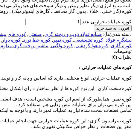
البته منابع انرژی دیگر نظیر روغن و دیگر سوخت های هیدروکربنی (نظی
کوره (گاز خنثی ، خلاء ، بدون گاز محافظ ، گازهای ایندوترمیک) ، روش 
کوره عملیات حرارتی عدد
افزودن به سبد خرید
دسته بندی(ها):
صنایع فولاد ذوب و ریخته گری
,
صنعتی
,
کوره های پیش
پیشگرم فولاد
,
کوره تشعشعی
,
کوره تمپر
,
کوره خط نورد
,
کوره دوار
,
کوره گازی
,
کوره هوا گردشی
,
کوره واگنی
,
ماشین ریخته گری مداوم
توضیحات
نظرات (0)
کوره های عملیات حرارتی :
کوره عملیات حرارتی انواع مختلفی دارند که اساس و پایه کار و تولی
کوره سخت کاری : این نوع کوره ها از نظر ساختار دارای اشکال مختلف
کوره تمپر : همانطور که از اسم این کوره مشخص است ، هدف اصلی در طر
این کوره می توان برای عملیات تنش زدایی هم استفاده کرد .
تمامی قطعات سخت شده نیاز به عملیات تمپر دارند و با توجه به اینکه 
کوره نیتراسیون گازی : این کوره عملیات حرارتی جهت انجام عملیات
مغز این قطعات از نظر خواص مکانیکی تغییری بکند .