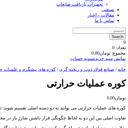
تجهیزات بازیافت ضایعات
صنعتی
مقالات – اخبار
تماس با ما
0
تعداد:
0
مجموع:
تومان
0.00
نمایش سبد خرید
تسویه حساب
خانه
/
صنایع فولاد ذوب و ریخته گری
/
کوره های پیشگرم و علمیات ح
کوره عملیات حرارتی
تومان
0.00
کوره های عملیات حرارتی می توانند به دو دسته اصلی تقسیم شوند: ث
تفاوت اصلی بین این دو به لحاظ چگونگی قرار داشتن شارژ بار در م
بعلاوه دو منبع اصلی انرژی برای گرم کردن تجهیزات وجود دارد : گاز و 