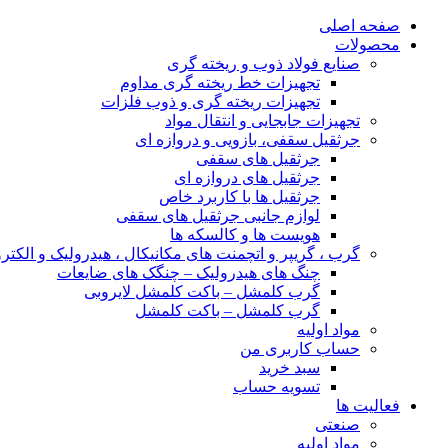
صفحه اصلی
محصولات
صنایع فولاد ذوب و ریخته گری
تجهیزات خط ریخته گری مداوم
تجهیزات ریخته گری و ذوب فلزات
تجهیزات جابجایی و انتقال مواد
جرثقیل سقفی، بازویی و دروازه ای
جرثقیل های سقفی
جرثقیل های دروازه ای
جرثقیل ها با کاربرد خاص
لوازم جانبی جرثقیل های سقفی
هویست ها و کالسکه ها
گرب ، گریپر و اتچمنت های مکانیکال ، هیدرولیک و الکتر
چنگ های هیدرولیک – چنگک های ضایعات
گرب کلمشل – باکت کلمشل لایروبی
گرب کلمشل – باکت کلمشل
مواد اولیه
حساب کاربری من
سبد خرید
تسویه حساب
فعالیت ها
صنعتی
مواد اولیه