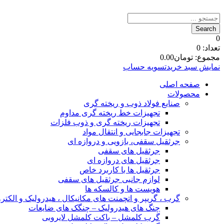
0
تعداد:
0
مجموع:
تومان
0.00
نمایش سبد خرید
تسویه حساب
صفحه اصلی
محصولات
صنایع فولاد ذوب و ریخته گری
تجهیزات خط ریخته گری مداوم
تجهیزات ریخته گری و ذوب فلزات
تجهیزات جابجایی و انتقال مواد
جرثقیل سقفی، بازویی و دروازه ای
جرثقیل های سقفی
جرثقیل های دروازه ای
جرثقیل ها با کاربرد خاص
لوازم جانبی جرثقیل های سقفی
هویست ها و کالسکه ها
گرب ، گریپر و اتچمنت های مکانیکال ، هیدرولیک و الکتر
چنگ های هیدرولیک – چنگک های ضایعات
گرب کلمشل – باکت کلمشل لایروبی