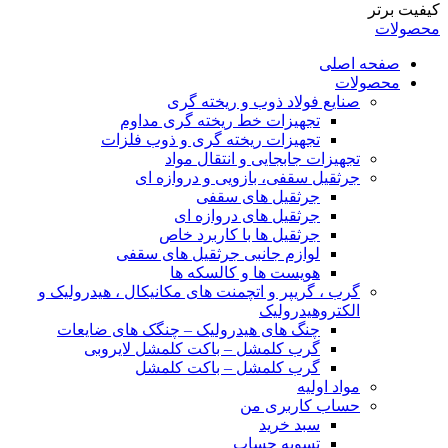
کیفیت برتر
محصولات
صفحه اصلی
محصولات
صنایع فولاد ذوب و ریخته گری
تجهیزات خط ریخته گری مداوم
تجهیزات ریخته گری و ذوب فلزات
تجهیزات جابجایی و انتقال مواد
جرثقیل سقفی، بازویی و دروازه ای
جرثقیل های سقفی
جرثقیل های دروازه ای
جرثقیل ها با کاربرد خاص
لوازم جانبی جرثقیل های سقفی
هویست ها و کالسکه ها
گرب ، گریپر و اتچمنت های مکانیکال ، هیدرولیک و
الکتروهیدرولیک
چنگ های هیدرولیک – چنگک های ضایعات
گرب کلمشل – باکت کلمشل لایروبی
گرب کلمشل – باکت کلمشل
مواد اولیه
حساب کاربری من
سبد خرید
تسویه حساب