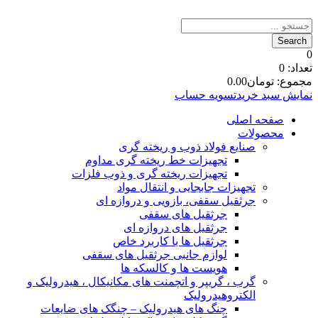
0
تعداد:
0
مجموع:
تومان
0.00
نمایش سبد خرید
تسویه حساب
صفحه اصلی
محصولات
صنایع فولاد ذوب و ریخته گری
تجهیزات خط ریخته گری مداوم
تجهیزات ریخته گری و ذوب فلزات
تجهیزات جابجایی و انتقال مواد
جرثقیل سقفی، بازویی و دروازه ای
جرثقیل های سقفی
جرثقیل های دروازه ای
جرثقیل ها با کاربرد خاص
لوازم جانبی جرثقیل های سقفی
هویست ها و کالسکه ها
گرب ، گریپر و اتچمنت های مکانیکال ، هیدرولیک و
الکتروهیدرولیک
چنگ های هیدرولیک – چنگک های ضایعات