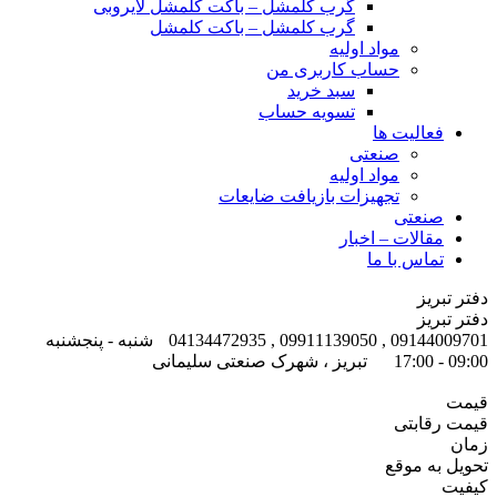
گرب کلمشل – باکت کلمشل لایروبی
گرب کلمشل – باکت کلمشل
مواد اولیه
حساب کاربری من
سبد خرید
تسویه حساب
فعالیت ها
صنعتی
مواد اولیه
تجهیزات بازیافت ضایعات
صنعتی
مقالات – اخبار
تماس با ما
دفتر تبریز
دفتر تبریز
09144009701 , 09911139050 , 04134472935
شنبه - پنجشنبه
09:00 - 17:00
تبریز ، شهرک صنعتی سلیمانی
قیمت
قیمت رقابتی
زمان
تحویل به موقع
کیفیت