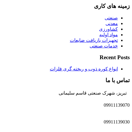
زمینه های کاری
صنعتی
معدنی
کشاورزی
مواد اولیه
تجهیزات بازیافت ضایعات
خدمات صنعتی
Recent Posts
انواع کوره ذوب و ریخته گری فلزات
تماس با ما
تبریز، شهرک صنعتی قاسم سلیمانی
09911139070
09911139030