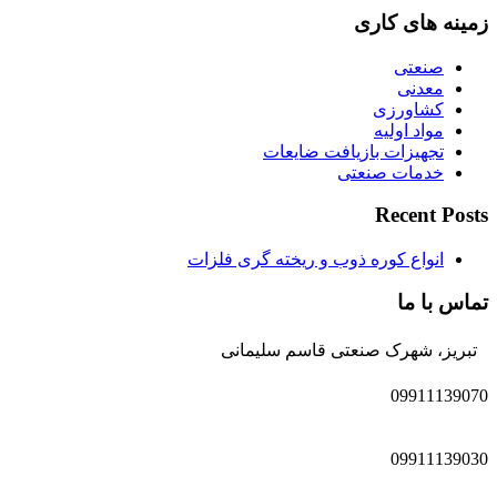
زمینه های کاری
صنعتی
معدنی
کشاورزی
مواد اولیه
تجهیزات بازیافت ضایعات
خدمات صنعتی
Recent Posts
انواع کوره ذوب و ریخته گری فلزات
تماس با ما
تبریز، شهرک صنعتی قاسم سلیمانی
09911139070
09911139030