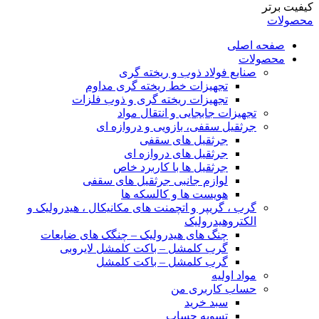
کیفیت برتر
محصولات
صفحه اصلی
محصولات
صنایع فولاد ذوب و ریخته گری
تجهیزات خط ریخته گری مداوم
تجهیزات ریخته گری و ذوب فلزات
تجهیزات جابجایی و انتقال مواد
جرثقیل سقفی، بازویی و دروازه ای
جرثقیل های سقفی
جرثقیل های دروازه ای
جرثقیل ها با کاربرد خاص
لوازم جانبی جرثقیل های سقفی
هویست ها و کالسکه ها
گرب ، گریپر و اتچمنت های مکانیکال ، هیدرولیک و
الکتروهیدرولیک
چنگ های هیدرولیک – چنگک های ضایعات
گرب کلمشل – باکت کلمشل لایروبی
گرب کلمشل – باکت کلمشل
مواد اولیه
حساب کاربری من
سبد خرید
تسویه حساب