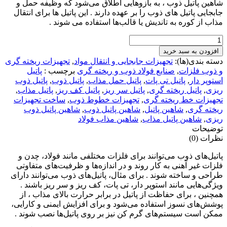
شاهین پاتیل ذوب ، به بازوهایی اطلاق می‌شود که وظیفه حمل و
جابجایی پاتیل‌ های ذوب را بر عهده دارند . این پاتیل‌ ها برای انتقال
مذاب از کوره به تاندیش یا قالب‌ها استفاده می‌ شوند .
شاهین
پاتیل
افزودن به سبد خرید
ذوب
دسته بندی(ها):
تجهیزات جابجایی و انتقال مواد
,
تجهیزات ریخته گری
عدد
و ذوب فلزات
,
صنایع فولاد ذوب و ریخته گری
برچسب :
پاتیل
استوپر دار
,
پاتیل تی پات
,
پاتیل حمل مذاب
,
پاتیل ذوب
,
پاتیل ذوب
ریزی
,
پاتیل ریخته گری
,
پاتیل سر ریز
,
پاتیل کف ریز
,
پاتیل مذاب
,
تجهیزات خط ریخته گری
,
تجهیزات خطوط ذوب
,
ساخت تجهیزات
ریخته گری
,
شاهین پاتیل
,
شاهین پاتیل ذوب
,
شاهین پاتیل ذوب
ریزی
,
شاهین پاتیل مذاب
,
شاهین مذاب فولاد
توضیحات
نظرات (0)
پاتیل‌های ذوب می‌توانند برای فلزات مختلفی مانند فولاد، چدن و
فلزات غیر آهنی به کار روند و در اندازه‌ها و ظرفیت‌های متفاوتی
طراحی و ساخته شوند . برای مثال، پاتیل‌های ذوب می‌توانند دارای
ویژگی‌هایی مانند استوپر دار، تی پات، کف ریز و سر ریز باشند .
همچنین ، برای حفاظت از پاتیل در برابر حرارت بالای مذاب ، از
پوشش‌های نسوز استفاده می‌شود و برای افزایش ایمنی و کارایی،
ممکن است سیستم‌های گرم کن نیز بر روی پاتیل‌ها نصب شوند .