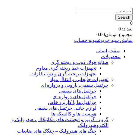
0
تعداد:
0
مجموع:
تومان
0.00
نمایش سبد خرید
تسویه حساب
صفحه اصلی
محصولات
صنایع فولاد ذوب و ریخته گری
تجهیزات خط ریخته گری مداوم
تجهیزات ریخته گری و ذوب فلزات
تجهیزات جابجایی و انتقال مواد
جرثقیل سقفی، بازویی و دروازه ای
جرثقیل های سقفی
جرثقیل های دروازه ای
جرثقیل ها با کاربرد خاص
لوازم جانبی جرثقیل های سقفی
هویست ها و کالسکه ها
گرب ، گریپر و اتچمنت های مکانیکال ، هیدرولیک و
الکتروهیدرولیک
چنگ های هیدرولیک – چنگک های ضایعات