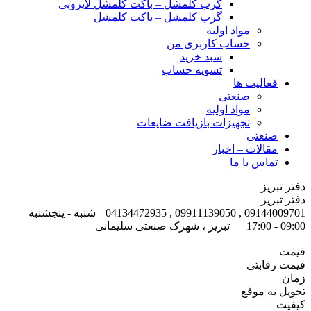
گرب کلمشل – باکت کلمشل لایروبی
گرب کلمشل – باکت کلمشل
مواد اولیه
حساب کاربری من
سبد خرید
تسویه حساب
فعالیت ها
صنعتی
مواد اولیه
تجهیزات بازیافت ضایعات
صنعتی
مقالات – اخبار
تماس با ما
دفتر تبریز
دفتر تبریز
09144009701 , 09911139050 , 04134472935
شنبه - پنجشنبه
09:00 - 17:00
تبریز ، شهرک صنعتی سلیمانی
قیمت
قیمت رقابتی
زمان
تحویل به موقع
کیفیت