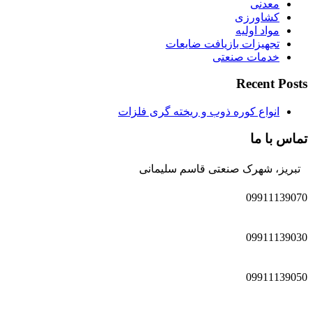
معدنی
کشاورزی
مواد اولیه
تجهیزات بازیافت ضایعات
خدمات صنعتی
Recent Posts
انواع کوره ذوب و ریخته گری فلزات
تماس با ما
تبریز، شهرک صنعتی قاسم سلیمانی
09911139070
09911139030
09911139050