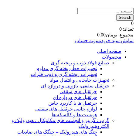
0
تعداد:
0
مجموع:
تومان
0.00
نمایش سبد خرید
تسویه حساب
صفحه اصلی
محصولات
صنایع فولاد ذوب و ریخته گری
تجهیزات خط ریخته گری مداوم
تجهیزات ریخته گری و ذوب فلزات
تجهیزات جابجایی و انتقال مواد
جرثقیل سقفی، بازویی و دروازه ای
جرثقیل های سقفی
جرثقیل های دروازه ای
جرثقیل ها با کاربرد خاص
لوازم جانبی جرثقیل های سقفی
هویست ها و کالسکه ها
گرب ، گریپر و اتچمنت های مکانیکال ، هیدرولیک و
الکتروهیدرولیک
چنگ های هیدرولیک – چنگک های ضایعات