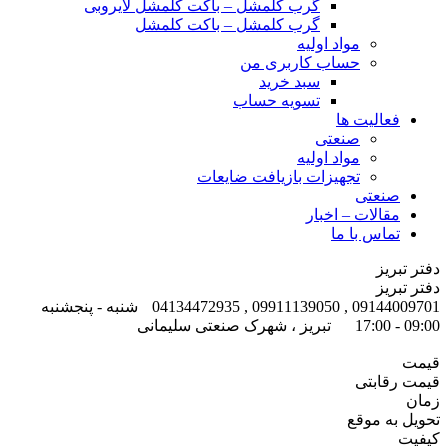
گرب کلمشل – باکت کلمشل لایروبی
گرب کلمشل – باکت کلمشل
مواد اولیه
حساب کاربری من
سبد خرید
تسویه حساب
فعالیت ها
صنعتی
مواد اولیه
تجهیزات بازیافت ضایعات
صنعتی
مقالات – اخبار
تماس با ما
دفتر تبریز
دفتر تبریز
09144009701 , 09911139050 , 04134472935
شنبه - پنجشنبه
09:00 - 17:00
تبریز ، شهرک صنعتی سلیمانی
قیمت
قیمت رقابتی
زمان
تحویل به موقع
کیفیت