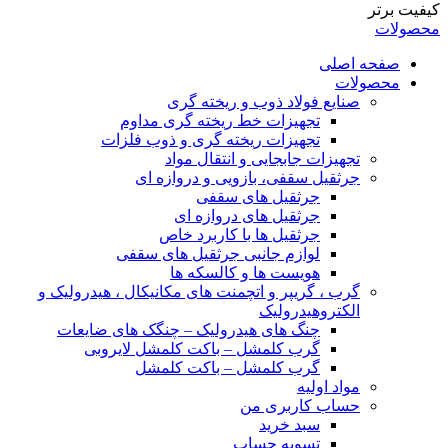
کیفیت برتر
محصولات
صفحه اصلی
محصولات
صنایع فولاد ذوب و ریخته گری
تجهیزات خط ریخته گری مداوم
تجهیزات ریخته گری و ذوب فلزات
تجهیزات جابجایی و انتقال مواد
جرثقیل سقفی، بازویی و دروازه ای
جرثقیل های سقفی
جرثقیل های دروازه ای
جرثقیل ها با کاربرد خاص
لوازم جانبی جرثقیل های سقفی
هویست ها و کالسکه ها
گرب ، گریپر و اتچمنت های مکانیکال ، هیدرولیک و
الکتروهیدرولیک
چنگ های هیدرولیک – چنگک های ضایعات
گرب کلمشل – باکت کلمشل لایروبی
گرب کلمشل – باکت کلمشل
مواد اولیه
حساب کاربری من
سبد خرید
تسویه حساب