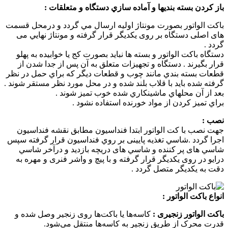
باز كردن بسته بنديها و آماده سازي دستگاه و متعلقات :
باکت الواتور بصورت مونتاژ اوليه ارسال مي گردد و درمحل قسمت
های اصلی دستگاه بر روی يکديگر قرار گرفته و مونتاژ نهايي می
گردد .
دستگاه باکت الواتور و بسته ها نبايد بصورت كج يا خوابيده به پهلو
قرار بگيرند . دستگاه و تجهيزات متعلق به آن پس از جدا شدن از
قطعات بسته بندي مانند چوب و قطعات ديگر كه براي حمل در نظر
گرفته شده بايد با قلاب بلند شده و در محل مورد نظر مستقر شوند .
بعد از آن محلهاي ماشينكاري شده خوب تميز شوند .
براي تميز كردن از مواد خورنده استفاده نشود .
نصب :
جهت نصب با کت الواتور ابتدا فنداسيون مطابق نقشه فنداسيون
اجرا گردد .شاسي تغذيه پايينی بر روي فنداسيون قرار گرفته سپس
شاسي های پر کننده و شاسي های دريچه بازديد و درآخر شاسي
درايو در روی يکديگر قرار گرفته و با پيچ و واشر فنری و مهره به
دقت به يکديگر متصل گردد .
انواع باکت الواتور :
باکت الواتور زنجیری :
کاسه‌ها یا باکت‌ها روی زنجیر وصل شده و
قدرت محرک از طریق زنجیر به کاسه‌ها منتقل می‌شود.