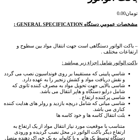
تومان
0.00
مشخصات عمومي دستگاه
GENERAL SPECIFICATION
:
– باکت الواتور دستگاهی است جهت انتقال مواد بين سطوح و
ارتفاعات مختلف .
باکت الواتور
شامل اجزاء زير ميباشد :
شاسي پايينی که مستقيما بر روی فونداسيون نصب می گردد
و نقش دريافت مواد و کشش زنجير را به عهده دارد.
شاسی بالايی جهت تحويل مواد به مصرف کننده ثانوی که
شامل درايو دستگاه و هاپر انتقال می باشد.
شاسی پرکننده ارتفاع .
شاسی ميانی که شامل دريچه بازديد و رولر های هدايت کننده
کناری می باشد.
بلت انتقال کاسه ها و خود كاسه ها
متناسب با موقعيت مورد نياز انتقال مواد از يک ارتفاع به
ارتفاع ديگر باکت الواتور در محل نصب گرديده و ورودی
دستگاه توسط يک هاپر و يا کانواير به يک خوراک دهنده متصل