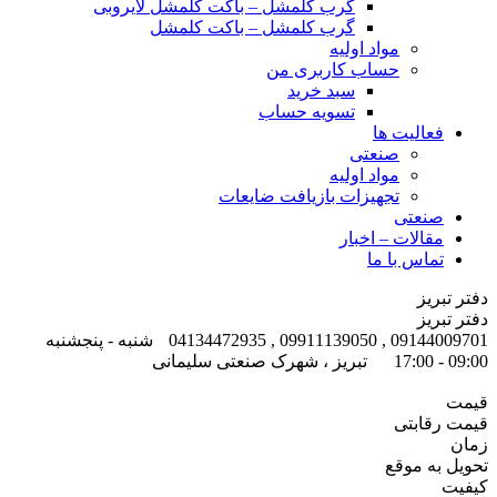
گرب کلمشل – باکت کلمشل لایروبی
گرب کلمشل – باکت کلمشل
مواد اولیه
حساب کاربری من
سبد خرید
تسویه حساب
فعالیت ها
صنعتی
مواد اولیه
تجهیزات بازیافت ضایعات
صنعتی
مقالات – اخبار
تماس با ما
دفتر تبریز
دفتر تبریز
09144009701 , 09911139050 , 04134472935
شنبه - پنجشنبه
09:00 - 17:00
تبریز ، شهرک صنعتی سلیمانی
قیمت
قیمت رقابتی
زمان
تحویل به موقع
کیفیت