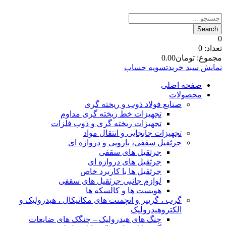
0
تعداد:
0
مجموع:
تومان
0.00
نمایش سبد خرید
تسویه حساب
صفحه اصلی
محصولات
صنایع فولاد ذوب و ریخته گری
تجهیزات خط ریخته گری مداوم
تجهیزات ریخته گری و ذوب فلزات
تجهیزات جابجایی و انتقال مواد
جرثقیل سقفی، بازویی و دروازه ای
جرثقیل های سقفی
جرثقیل های دروازه ای
جرثقیل ها با کاربرد خاص
لوازم جانبی جرثقیل های سقفی
هویست ها و کالسکه ها
گرب ، گریپر و اتچمنت های مکانیکال ، هیدرولیک و
الکتروهیدرولیک
چنگ های هیدرولیک – چنگک های ضایعات