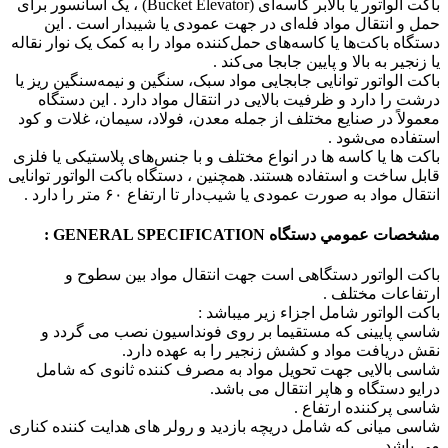
باکت الواتور یا بالابر کاسه‌ای (Bucket Elevator) ، یک آسانسور برای
حمل و انتقال مواد فله‌ای در جهت عمودی یا شیبدار است . این
دستگاه باکت‌ها یا کاسه‌های حمل‌کننده مواد را به کمک یک نوار نقاله
یا زنجیر به بالا و پایین جابجا می‌کند .
باکت الواتور توانایی جابجایی مواد سبک، سنگین و نیمه‌سنگین ریز یا
درشت را دارد و ظرفیت بالایی در انتقال مواد دارد . این دستگاه
معمولاً در صنایع مختلف از جمله معدن، فولاد، سیمان، غلات و کود
استفاده می‌شود .
باکت ها یا کاسه ها در انواع مختلف و با جنس‌های پلاستیکی یا فلزی
قابل ساخت و استفاده هستند. همچنین ، دستگاه باکت الواتور توانایی
انتقال مواد به صورت عمودی یا شیب‌دار تا ارتفاع ۶۰ متر را دارد .
مشخصات عمومي دستگاه GENERAL SPECIFICATION :
باکت الواتور دستگاهی است جهت انتقال مواد بين سطوح و
ارتفاعات مختلف .
باکت الواتور شامل اجزاء زير ميباشد :
شاسي پايينی که مستقيما بر روی فونداسيون نصب می گردد و
نقش دريافت مواد و کشش زنجير را به عهده دارد.
شاسی بالايی جهت تحويل مواد به مصرف کننده ثانوی که شامل
درايو دستگاه و هاپر انتقال می باشد.
شاسی پرکننده ارتفاع .
شاسی ميانی که شامل دريچه بازديد و رولر های هدايت کننده کناری
می باشد.