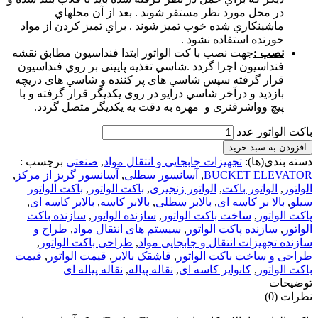
در محل مورد نظر مستقر شوند . بعد از آن محلهاي
ماشينكاري شده خوب تميز شوند . براي تميز كردن از مواد
خورنده استفاده نشود .
نصب :
جهت نصب با کت الواتور ابتدا فنداسيون مطابق نقشه
فنداسيون اجرا گردد .شاسي تغذيه پايينی بر روي فنداسيون
قرار گرفته سپس شاسي های پر کننده و شاسي های دريچه
بازديد و درآخر شاسي درايو در روی يکديگر قرار گرفته و با
پيچ وواشرفنری و مهره به دقت به يکديگر متصل گردد.
باکت الواتور عدد
افزودن به سبد خرید
دسته بندی(ها):
تجهیزات جابجایی و انتقال مواد
,
صنعتی
برچسب :
BUCKET ELEVATOR
,
آسانسور سطلی
,
آسانسور گریز از مرکز
,
الواتور
,
الواتور باکت
,
الواتور زنجیری
,
باکت الواتور
,
باکت الواتور
سیلو
,
بالا بر کاسه ای
,
بالابر سطلی
,
بالابر کاسه
,
بالابر کاسه ای
,
پاکت الواتور
,
ساخت باکت الواتور
,
سازنده الواتور
,
سازنده باکت
الواتور
,
سازنده پاکت الواتور
,
سیستم های انتقال مواد
,
طراح و
سازنده تجهیزات انتقال و جابجایی مواد
,
طراحی باکت الواتور
,
طراحی و ساخت باکت الواتور
,
قاشقک بالابر
,
قیمت الواتور
,
قیمت
باکت الواتور
,
کانوایر کاسه ای
,
نقاله پیاله
,
نقاله پیاله ای
توضیحات
نظرات (0)