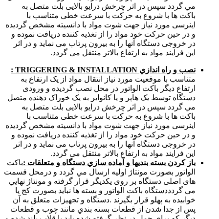
مي گردد سپس در اثر چرخش درايو بالايی بلت متصل به
باکت ها با شروع به حرکت با سرعت خطی متناسب با
اينرسی مورد نياز جهت شوت مواد با دانسيته مشخص گرديده
و در حين حرکت خود مواد را از تغذيه کننده دريافت نموده و
در خروجی دستگاه آنها را به بيرون پرتاب می نمايد و در اثر
اين فرايند مواد به ارتفاع بالاتر منتقل می گردد.
نصب و راه اندازي TRIGGERING & INSTALLATION :
متناسب با موقعيت مورد نياز انتقال مواد از يک ارتفاع به
ارتفاع ديگر باکت الواتور در محل نصب گرديده و ورودی
دستگاه توسط يک هاپر و يا کانواير به يک خوراک دهنده متصل
مي گردد سپس در اثر چرخش درايو بالايی بلت متصل به
باکت ها با شروع به حرکت با سرعت خطی متناسب با
اينرسی مورد نياز جهت شوت مواد با دانسيته مشخص گرديده
و در حين حرکت خود مواد را از تغذيه کننده دريافت نموده و
در خروجی دستگاه آنها را به بيرون پرتاب می نمايد و در اثر
اين فرايند مواد به ارتفاع بالاتر منتقل می گردد.
باز كردن بسته بنديها و آماده سازي دستگاه و متعلقات :
باکت
الواتور بصورت مونتاژ اوليه ارسال مي گردد و درمحل قسمت
های اصلی دستگاه بر روی يکديگر قرار گرفته و مونتاژ نهايي
می گردددستگاه باکت الواتور و بسته ها نبايد بصورت كج يا
خوابيده به پهلو قرار بگيرند .دستگاه و تجهيزات متعلق به آن
پس از جدا شدن از قطعات بسته بندي مانند چوب و قطعات
ديگر كه براي حمل در نظر گرفته شده بايد با قلاب بلند شده و