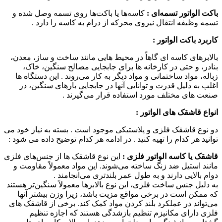
باکت الواتور تسمه‌ای :
کاسه‌ها یا باکت‌ها روی تسمه وصل شده و
تسمه وظیفه انتقال نیروی محرکه از درام به کاسه را دارد .
کاربرد باکت الواتور :
بالابرهای کاسه ای گاهاً در محیط هایی مانند ساخت و ساز، معدن،
بنادر، و حتی در کارخانه ها برای جابجایی مصالح سنگین، خاک،
زباله، مواد ساختمانی و مواد دیگر به کار می‌روند . این دستگاه ها
اغلب به دلیل قدرت و توانایی آنها در جابجایی بارهای سنگین، در
صنعت های مختلف مورد استفاده قرار می‌گیرند .
انواع قاشقک های الواتور :
دو نوع قاشقک فلزی و پلاستیکی موجود است . بسته به نیاز خود می
توانید هر کدام را تهیه کنید . در ادامه هر کدام توضیح داده می شود :
قاشقک یا کاسه الواتور فلزی :
این نوع قاشقک ها از جنس‌های فلزی
مانند استیل ضد زنگ ساخته می‌شوند. این مواد معمولاً مقاومت و
دوام بالایی دارند و به طول عمر بلندتری می‌انجامند .
به دلیل جنس ساخت فلزی، این نوع بالابرها معمولاً سنگین‌تر هستند
که ممکن است در برخی مواقع مزیت باشد، زیرا وزن بیشتر آنها
می‌تواند در عملکرد بلند کردن مواد کمک کند. برخی از قاشقک های
فلزی دارای مکانیزم تنظیم بازشدگی هستند که اجازه تنظیم