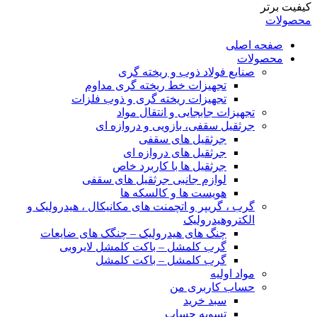
کیفیت برتر
محصولات
صفحه اصلی
محصولات
صنایع فولاد ذوب و ریخته گری
تجهیزات خط ریخته گری مداوم
تجهیزات ریخته گری و ذوب فلزات
تجهیزات جابجایی و انتقال مواد
جرثقیل سقفی، بازویی و دروازه ای
جرثقیل های سقفی
جرثقیل های دروازه ای
جرثقیل ها با کاربرد خاص
لوازم جانبی جرثقیل های سقفی
هویست ها و کالسکه ها
گرب ، گریپر و اتچمنت های مکانیکال ، هیدرولیک و
الکتروهیدرولیک
چنگ های هیدرولیک – چنگک های ضایعات
گرب کلمشل – باکت کلمشل لایروبی
گرب کلمشل – باکت کلمشل
مواد اولیه
حساب کاربری من
سبد خرید
تسویه حساب