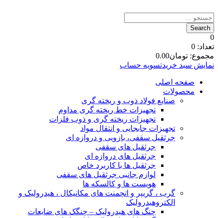
0
تعداد:
0
مجموع:
تومان
0.00
نمایش سبد خرید
تسویه حساب
صفحه اصلی
محصولات
صنایع فولاد ذوب و ریخته گری
تجهیزات خط ریخته گری مداوم
تجهیزات ریخته گری و ذوب فلزات
تجهیزات جابجایی و انتقال مواد
جرثقیل سقفی، بازویی و دروازه ای
جرثقیل های سقفی
جرثقیل های دروازه ای
جرثقیل ها با کاربرد خاص
لوازم جانبی جرثقیل های سقفی
هویست ها و کالسکه ها
گرب ، گریپر و اتچمنت های مکانیکال ، هیدرولیک و
الکتروهیدرولیک
چنگ های هیدرولیک – چنگک های ضایعات