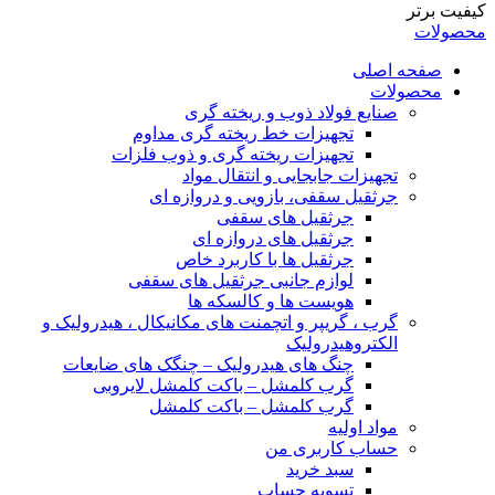
کیفیت برتر
محصولات
صفحه اصلی
محصولات
صنایع فولاد ذوب و ریخته گری
تجهیزات خط ریخته گری مداوم
تجهیزات ریخته گری و ذوب فلزات
تجهیزات جابجایی و انتقال مواد
جرثقیل سقفی، بازویی و دروازه ای
جرثقیل های سقفی
جرثقیل های دروازه ای
جرثقیل ها با کاربرد خاص
لوازم جانبی جرثقیل های سقفی
هویست ها و کالسکه ها
گرب ، گریپر و اتچمنت های مکانیکال ، هیدرولیک و
الکتروهیدرولیک
چنگ های هیدرولیک – چنگک های ضایعات
گرب کلمشل – باکت کلمشل لایروبی
گرب کلمشل – باکت کلمشل
مواد اولیه
حساب کاربری من
سبد خرید
تسویه حساب