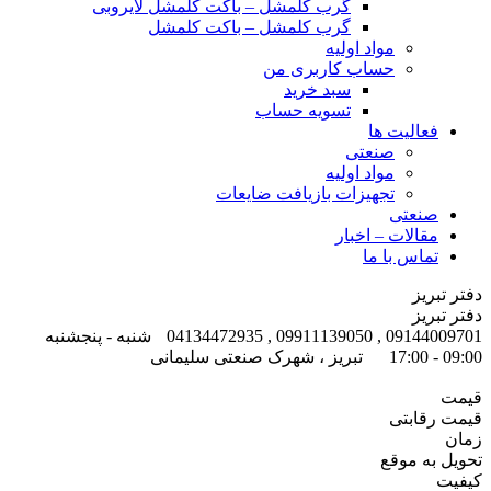
گرب کلمشل – باکت کلمشل لایروبی
گرب کلمشل – باکت کلمشل
مواد اولیه
حساب کاربری من
سبد خرید
تسویه حساب
فعالیت ها
صنعتی
مواد اولیه
تجهیزات بازیافت ضایعات
صنعتی
مقالات – اخبار
تماس با ما
دفتر تبریز
دفتر تبریز
09144009701 , 09911139050 , 04134472935
شنبه - پنجشنبه
09:00 - 17:00
تبریز ، شهرک صنعتی سلیمانی
قیمت
قیمت رقابتی
زمان
تحویل به موقع
کیفیت