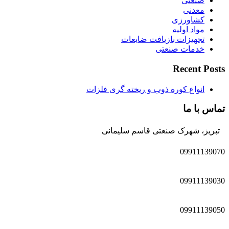
صنعتی
معدنی
کشاورزی
مواد اولیه
تجهیزات بازیافت ضایعات
خدمات صنعتی
Recent Posts
انواع کوره ذوب و ریخته گری فلزات
تماس با ما
تبریز، شهرک صنعتی قاسم سلیمانی
09911139070
09911139030
09911139050