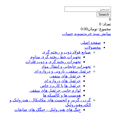
0
تعداد:
0
مجموع:
تومان
0.00
نمایش سبد خرید
تسویه حساب
صفحه اصلی
محصولات
صنایع فولاد ذوب و ریخته گری
تجهیزات خط ریخته گری مداوم
تجهیزات ریخته گری و ذوب فلزات
تجهیزات جابجایی و انتقال مواد
جرثقیل سقفی، بازویی و دروازه ای
جرثقیل های سقفی
جرثقیل های دروازه ای
جرثقیل ها با کاربرد خاص
لوازم جانبی جرثقیل های سقفی
هویست ها و کالسکه ها
گرب ، گریپر و اتچمنت های مکانیکال ، هیدرولیک و
الکتروهیدرولیک
چنگ های هیدرولیک – چنگک های ضایعات