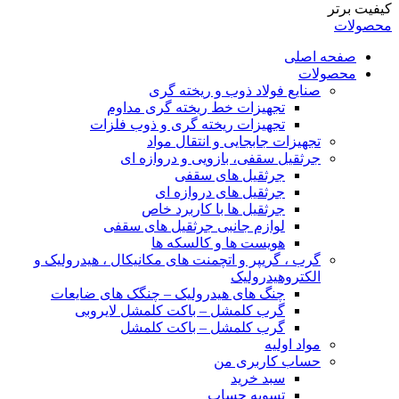
کیفیت برتر
محصولات
صفحه اصلی
محصولات
صنایع فولاد ذوب و ریخته گری
تجهیزات خط ریخته گری مداوم
تجهیزات ریخته گری و ذوب فلزات
تجهیزات جابجایی و انتقال مواد
جرثقیل سقفی، بازویی و دروازه ای
جرثقیل های سقفی
جرثقیل های دروازه ای
جرثقیل ها با کاربرد خاص
لوازم جانبی جرثقیل های سقفی
هویست ها و کالسکه ها
گرب ، گریپر و اتچمنت های مکانیکال ، هیدرولیک و
الکتروهیدرولیک
چنگ های هیدرولیک – چنگک های ضایعات
گرب کلمشل – باکت کلمشل لایروبی
گرب کلمشل – باکت کلمشل
مواد اولیه
حساب کاربری من
سبد خرید
تسویه حساب