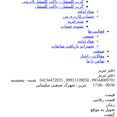
گرب کلمشل – باکت کلمشل لایروبی
گرب کلمشل – باکت کلمشل
مواد اولیه
حساب کاربری من
سبد خرید
تسویه حساب
فعالیت ها
صنعتی
مواد اولیه
تجهیزات بازیافت ضایعات
صنعتی
مقالات – اخبار
تماس با ما
دفتر تبریز
دفتر تبریز
09144009701 , 09911139050 , 04134472935
شنبه - پنجشنبه
09:00 - 17:00
تبریز ، شهرک صنعتی سلیمانی
قیمت
قیمت رقابتی
زمان
تحویل به موقع
کیفیت