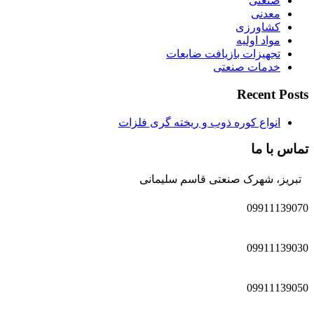
صنعتی
معدنی
کشاورزی
مواد اولیه
تجهیزات بازیافت ضایعات
خدمات صنعتی
Recent Posts
انواع کوره ذوب و ریخته گری فلزات
تماس با ما
تبریز، شهرک صنعتی قاسم سلیمانی
09911139070
09911139030
09911139050