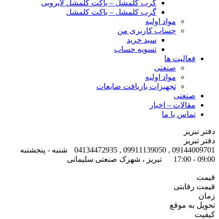
گرب کلمشل – باکت کلمشل لایروبی
گرب کلمشل – باکت کلمشل
مواد اولیه
حساب کاربری من
سبد خرید
تسویه حساب
فعالیت ها
صنعتی
مواد اولیه
تجهیزات بازیافت ضایعات
صنعتی
مقالات – اخبار
تماس با ما
دفتر تبریز
دفتر تبریز
09144009701 , 09911139050 , 04134472935
شنبه - پنجشنبه
09:00 - 17:00
تبریز ، شهرک صنعتی سلیمانی
قیمت
قیمت رقابتی
زمان
تحویل به موقع
کیفیت