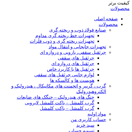
کیفیت برتر
محصولات
صفحه اصلی
محصولات
صنایع فولاد ذوب و ریخته گری
تجهیزات خط ریخته گری مداوم
تجهیزات ریخته گری و ذوب فلزات
تجهیزات جابجایی و انتقال مواد
جرثقیل سقفی، بازویی و دروازه ای
جرثقیل های سقفی
جرثقیل های دروازه ای
جرثقیل ها با کاربرد خاص
لوازم جانبی جرثقیل های سقفی
هویست ها و کالسکه ها
گرب ، گریپر و اتچمنت های مکانیکال ، هیدرولیک و
الکتروهیدرولیک
چنگ های هیدرولیک – چنگک های ضایعات
گرب کلمشل – باکت کلمشل لایروبی
گرب کلمشل – باکت کلمشل
مواد اولیه
حساب کاربری من
سبد خرید
تسویه حساب