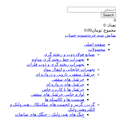
0
تعداد:
0
مجموع:
تومان
0.00
نمایش سبد خرید
تسویه حساب
صفحه اصلی
محصولات
صنایع فولاد ذوب و ریخته گری
تجهیزات خط ریخته گری مداوم
تجهیزات ریخته گری و ذوب فلزات
تجهیزات جابجایی و انتقال مواد
جرثقیل سقفی، بازویی و دروازه ای
جرثقیل های سقفی
جرثقیل های دروازه ای
جرثقیل ها با کاربرد خاص
لوازم جانبی جرثقیل های سقفی
هویست ها و کالسکه ها
گرب ، گریپر و اتچمنت های مکانیکال ، هیدرولیک و
الکتروهیدرولیک
چنگ های هیدرولیک – چنگک های ضایعات