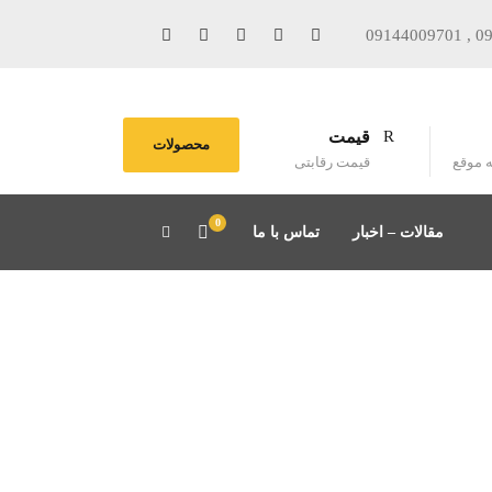
09144009701 , 0
قیمت
محصولات
ه موقع
قیمت رقابتی
0
مقالات – اخبار
تماس با ما