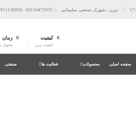
9911139050 , 04134472935
کیفیت
زمان
کیفیت برتر
تحویل ب
صفحه اصلی
محصولات
فعالیت ها
صنعتی