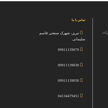
تماس با ما
زات
تبریز، شهرک صنعتی قاسم
سلیمانی
09911139070
09911139030
09911139050
04134479451