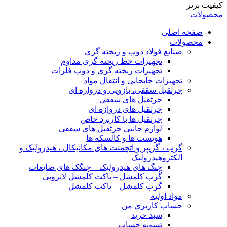
کیفیت برتر
محصولات
صفحه اصلی
محصولات
صنایع فولاد ذوب و ریخته گری
تجهیزات خط ریخته گری مداوم
تجهیزات ریخته گری و ذوب فلزات
تجهیزات جابجایی و انتقال مواد
جرثقیل سقفی، بازویی و دروازه ای
جرثقیل های سقفی
جرثقیل های دروازه ای
جرثقیل ها با کاربرد خاص
لوازم جانبی جرثقیل های سقفی
هویست ها و کالسکه ها
گرب ، گریپر و اتچمنت های مکانیکال ، هیدرولیک و
الکتروهیدرولیک
چنگ های هیدرولیک – چنگک های ضایعات
گرب کلمشل – باکت کلمشل لایروبی
گرب کلمشل – باکت کلمشل
مواد اولیه
حساب کاربری من
سبد خرید
تسویه حساب