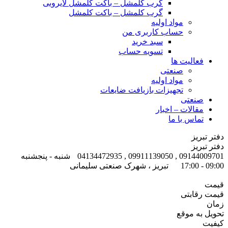
گرب کلمشل – باکت کلمشل لایروبی
گرب کلمشل – باکت کلمشل
مواد اولیه
حساب کاربری من
سبد خرید
تسویه حساب
فعالیت ها
صنعتی
مواد اولیه
تجهیزات بازیافت ضایعات
صنعتی
مقالات – اخبار
تماس با ما
دفتر تبریز
دفتر تبریز
09144009701 , 09911139050 , 04134472935
شنبه - پنجشنبه
09:00 - 17:00
تبریز ، شهرک صنعتی سلیمانی
قیمت
قیمت رقابتی
زمان
تحویل به موقع
کیفیت