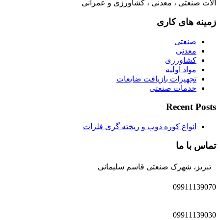
الات صنعتی ، معدنی ، کشاورزی و عمرانی
زمینه های کاری
صنعتی
معدنی
کشاورزی
مواد اولیه
تجهیزات بازیافت ضایعات
خدمات صنعتی
Recent Posts
انواع کوره ذوب و ریخته گری فلزات
تماس با ما
تبریز، شهرک صنعتی قاسم سلیمانی
09911139070
09911139030