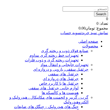
0
تعداد:
0
مجموع:
تومان
0.00
نمایش سبد خرید
تسویه حساب
صفحه اصلی
محصولات
صنایع فولاد ذوب و ریخته گری
تجهیزات خط ریخته گری مداوم
تجهیزات ریخته گری و ذوب فلزات
تجهیزات جابجایی و انتقال مواد
جرثقیل سقفی، بازویی و دروازه ای
جرثقیل های سقفی
جرثقیل های دروازه ای
جرثقیل ها با کاربرد خاص
لوازم جانبی جرثقیل های سقفی
هویست ها و کالسکه ها
گرب ، گریپر و اتچمنت های مکانیکال ، هیدرولیک و
الکتروهیدرولیک
چنگ های هیدرولیک – چنگک های ضایعات