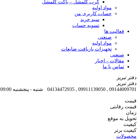
گرب کلمشل – باکت کلمشل
مواد اولیه
حساب کاربری من
سبد خرید
تسویه حساب
فعالیت ها
صنعتی
مواد اولیه
تجهیزات بازیافت ضایعات
صنعتی
مقالات – اخبار
تماس با ما
دفتر تبریز
دفتر تبریز
09144009701 , 09911139050 , 04134472935
شنبه - پنجشنبه 09:00 - 17:00
قیمت
قیمت رقابتی
زمان
تحویل به موقع
کیفیت
کیفیت برتر
محصولات