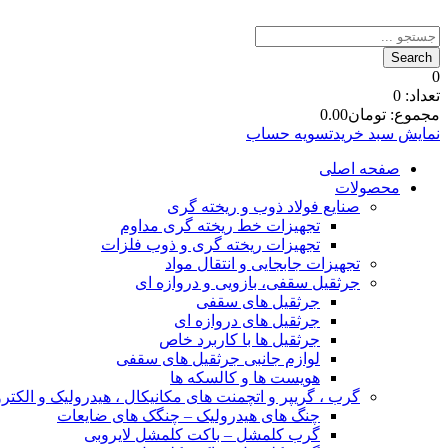
0
تعداد:
0
مجموع:
تومان
0.00
نمایش سبد خرید
تسویه حساب
صفحه اصلی
محصولات
صنایع فولاد ذوب و ریخته گری
تجهیزات خط ریخته گری مداوم
تجهیزات ریخته گری و ذوب فلزات
تجهیزات جابجایی و انتقال مواد
جرثقیل سقفی، بازویی و دروازه ای
جرثقیل های سقفی
جرثقیل های دروازه ای
جرثقیل ها با کاربرد خاص
لوازم جانبی جرثقیل های سقفی
هویست ها و کالسکه ها
گرب ، گریپر و اتچمنت های مکانیکال ، هیدرولیک و الکتر
چنگ های هیدرولیک – چنگک های ضایعات
گرب کلمشل – باکت کلمشل لایروبی