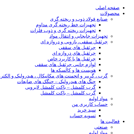
صفحه اصلی
محصولات
صنایع فولاد ذوب و ریخته گری
تجهیزات خط ریخته گری مداوم
تجهیزات ریخته گری و ذوب فلزات
تجهیزات جابجایی و انتقال مواد
جرثقیل سقفی، بازویی و دروازه ای
جرثقیل های سقفی
جرثقیل های دروازه ای
جرثقیل ها با کاربرد خاص
لوازم جانبی جرثقیل های سقفی
هویست ها و کالسکه ها
گرب ، گریپر و اتچمنت های مکانیکال ، هیدرولیک و الکتر
چنگ های هیدرولیک – چنگک های ضایعات
گرب کلمشل – باکت کلمشل لایروبی
گرب کلمشل – باکت کلمشل
مواد اولیه
حساب کاربری من
سبد خرید
تسویه حساب
فعالیت ها
صنعتی
مواد اولیه