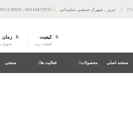
9911139050 , 04134472935
کیفیت
زمان
کیفیت برتر
تحویل ب
صفحه اصلی
محصولات
فعالیت ها
صنعتی