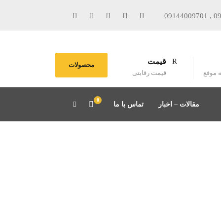
09144009701 , 0
قیمت
محصولات
ه موقع
قیمت رقابتی
0
مقالات – اخبار
تماس با ما