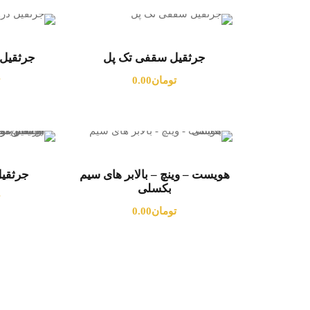
جرثقیل سقفی تک پل
جرثقیل 
تومان
0.00
هویست – وینچ – بالابر های سیم
جرثقیل
بکسلی
تومان
0.00