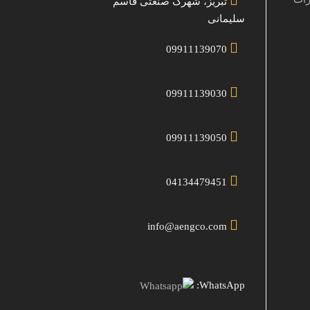
تبریز، شهرک صنعتی قاسم
سلیمانی
09911139070
09911139030
09911139050
04134479451
info@aengco.com
WhatsApp: